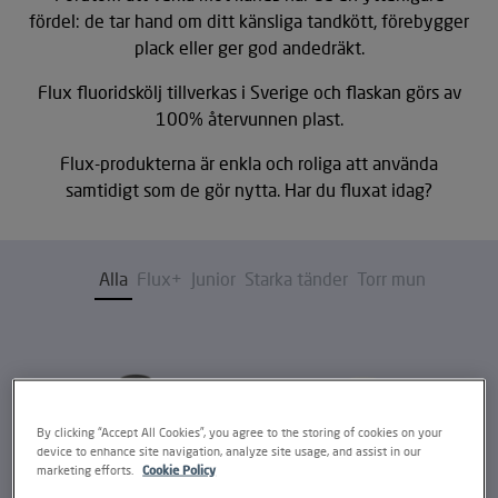
fördel: de tar hand om ditt känsliga tandkött, förebygger
plack eller ger god andedräkt.
Flux fluoridskölj tillverkas i Sverige och flaskan görs av
100% återvunnen plast.
Flux-produkterna är enkla och roliga att använda
samtidigt som de gör nytta. Har du fluxat idag?
Alla
Flux+
Junior
Starka tänder
Torr mun
By clicking “Accept All Cookies”, you agree to the storing of cookies on your
device to enhance site navigation, analyze site usage, and assist in our
marketing efforts.
Cookie Policy