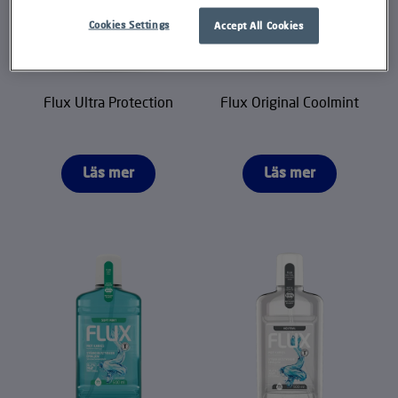
Cookies Settings
Accept All Cookies
Flux Ultra Protection
Flux Original Coolmint
Läs mer
Läs mer