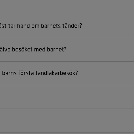
äst tar hand om barnets tänder?
jälva besöket med barnet?
t barns första tandläkarbesök?