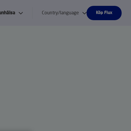
nhälsa
Country/language
Köp Flux