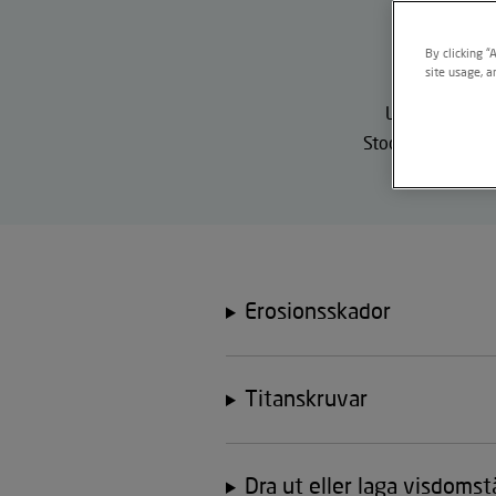
By clicking “
site usage, a
Leg. tandläkar
Stockholm. Tandl
barnta
Erosionsskador
Titanskruvar
Dra ut eller laga visdom