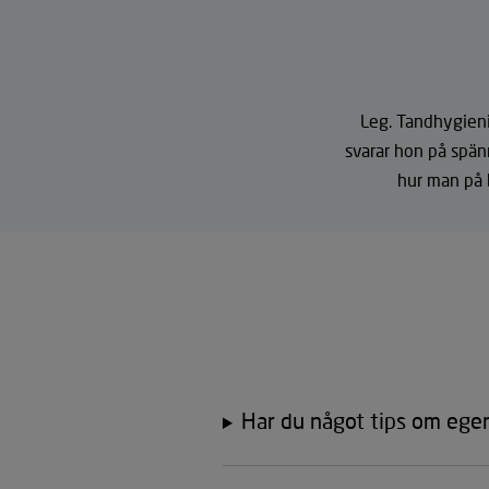
Leg. Tandhygieni
svarar hon på spänn
hur man på b
Har du något tips om egen