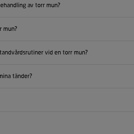
 behandling av torr mun?
rr mun?
 tandvårdsrutiner vid en torr mun?
mina tänder?