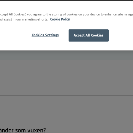
Fråga tandläkaren
Accept All Cookies”, you agree to the storing of cookies on your device to enhance site navig
nd assist in our marketing efforts.
Cookie Policy
e Perry Karlsson driver kliniken Tandläkarhuset Bromma som ligg
Cookies Settings
Accept All Cookies
äkarhuset Bromma har en bred och djup kompetens bland annat
ndvård, estetisk tandvård, snarkutredningar och implantatbehand
ständer som vuxen?