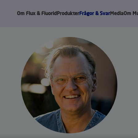
Om Flux & Fluorid
Produkter
Frågor & Svar
Media
Om Mu