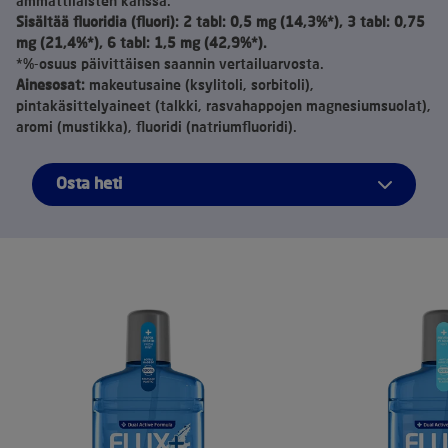
ammattilaisten kanssa.
Sisältää fluoridia (fluori): 2 tabl: 0,5 mg (14,3%*), 3 tabl: 0,75
mg (21,4%*), 6 tabl: 1,5 mg (42,9%*).
*%-osuus päivittäisen saannin vertailuarvosta.
Ainesosat:
makeutusaine (ksylitoli, sorbitoli),
pintakäsittelyaineet (talkki, rasvahappojen magnesiumsuolat),
aromi (mustikka), fluoridi (natriumfluoridi).
Osta heti