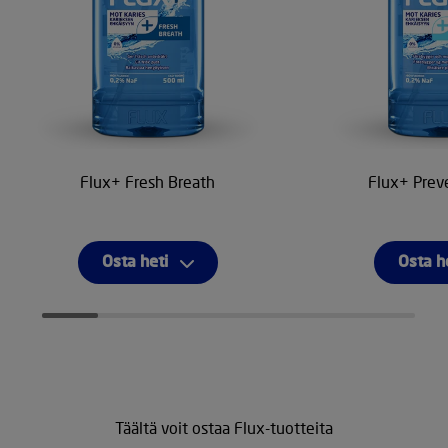
Flux+ Fresh Breath
Flux+ Prev
Osta heti
Osta h
Täältä voit ostaa Flux-tuotteita