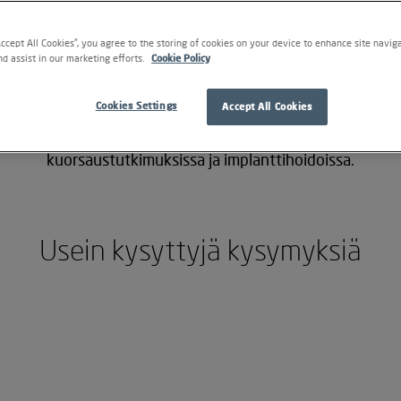
Kysy hammaslääkäriltä
Accept All Cookies”, you agree to the storing of cookies on your device to enhance site navig
nd assist in our marketing efforts.
Cookie Policy
rlsson johtaa Tukholman lähellä sijaitsevaa Tandläkarhus
Cookies Settings
Accept All Cookies
tuvaa osaamista yleis- ja lastenhammaslääketieteessä, es
kuorsaustutkimuksissa ja implanttihoidoissa.
Usein kysyttyjä kysymyksiä