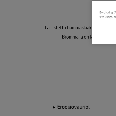
By clicking “
site usage, a
Laillistettu hammaslääkäri Perry Ka
Brommalla on laajalle ulot
Eroosiovauriot