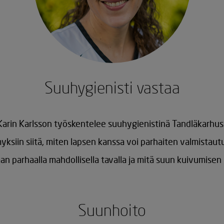
Suuhygienisti vastaa
-Karin Karlsson työskentelee suuhygienistinä Tandläkarhus
myksiin siitä, miten lapsen kanssa voi parhaiten valmistau
n parhaalla mahdollisella tavalla ja mitä suun kuivumisen
Suunhoito