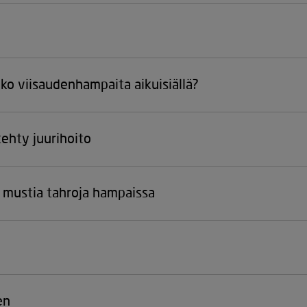
nko viisaudenhampaita aikuisiällä?
tehty juurihoito
 mustia tahroja hampaissa
en