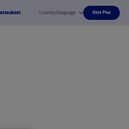
astaukset
Country/language
Osta Flux