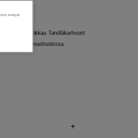
ation, analyze
et Bromman klinikkaa. Tandläkarhuset
teettisessä hammashoidossa,