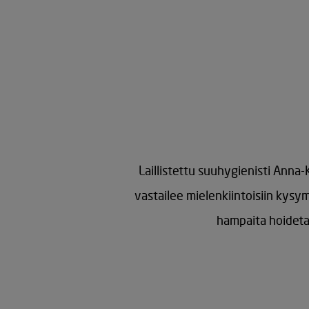
Laillistettu suuhygienisti Anna
vastailee mielenkiintoisiin kysy
hampaita hoidetaa