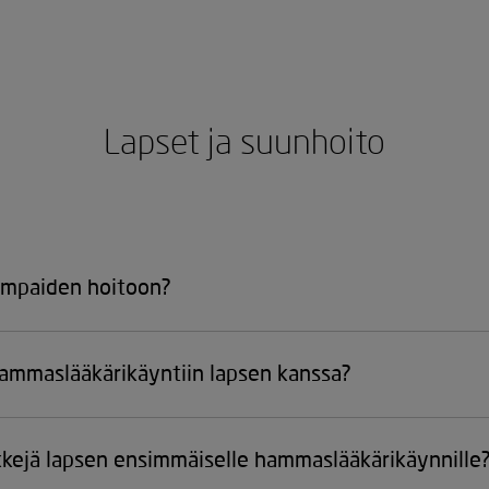
Lapset ja suunhoito
hampaiden hoitoon?
hammaslääkärikäyntiin lapsen kanssa?
nkkejä lapsen ensimmäiselle hammaslääkärikäynnille